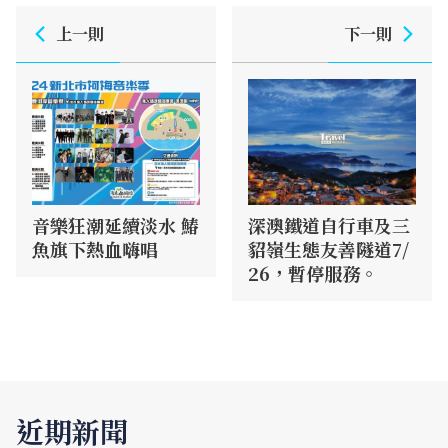
上一則
下一則
音樂狂潮延續淡水 鰆
深澳鐵道自行車及三
魚旗下熱血嗨唱
貂嶺生態友善隧道7/
26，暫停服務。
近期新聞