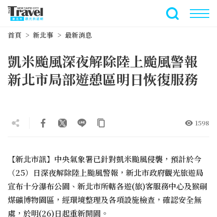
跳
到
全文檢索
主
首頁
新北事
最新消息
要
內
凱米颱風深夜解除陸上颱風警報
容
區
新北市局部遊憩區明日恢復服務
塊
1598
【新北市訊】中央氣象署已針對凱米颱風侵襲，預計於今
（25）日深夜解除陸上颱風警報，新北市政府觀光旅遊局
宣布十分瀑布公園、新北市所轄各遊(旅)客服務中心及猴硐
煤礦博物園區，經環境整理及各項設施檢查，確認安全無
虞，於明(26)日起重新開園。