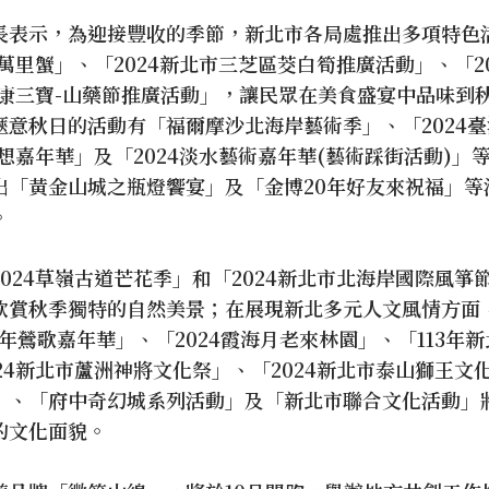
長表示，為迎接豐收的季節，新北市各局處推出多項特色
北萬里蟹」、「2024新北市三芝區茭白筍推廣活動」、「2
北健康三寶-山藥節推廣活動」，讓民眾在美食盛宴中品味到
愜意秋日的活動有「福爾摩沙北海岸藝術季」、「2024
夢想嘉年華」及「2024淡水藝術嘉年華(藝術踩街活動)」
出「黃金山城之瓶燈饗宴」及「金博20年好友來祝福」等
。
024草嶺古道芒花季」和「2024新北市北海岸國際風箏
欣賞秋季獨特的自然美景；在展現新北多元人文風情方面
3年鶯歌嘉年華」、「2024霞海月老來林園」、「113年
24新北市蘆洲神將文化祭」、「2024新北市泰山獅王文化
」、「府中奇幻城系列活動」及「新北市聯合文化活動」
的文化面貌。