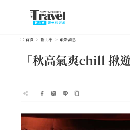
跳
到
主
要
內
容
:::
首頁
新北事
最新消息
區
塊
「秋高氣爽chill 