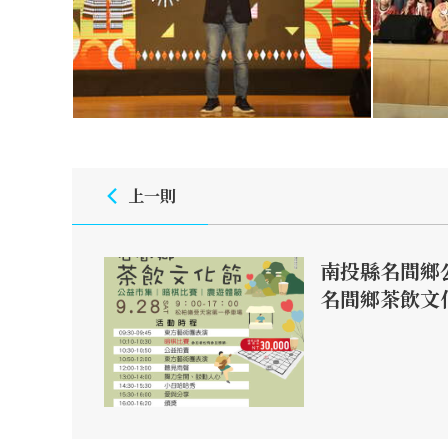
上一則
南投縣名間鄉公
名間鄉茶飲文