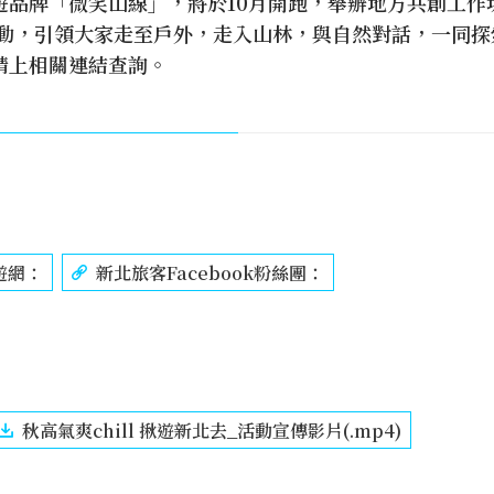
遊品牌「微笑山線」，將於10月開跑，舉辦地方共創工作
y 等活動，引領大家走至戶外，走入山林，與自然對話，一同
請上相關連結查詢。
遊網：
新北旅客Facebook粉絲團：
秋高氣爽chill 揪遊新北去_活動宣傳影片(.mp4)