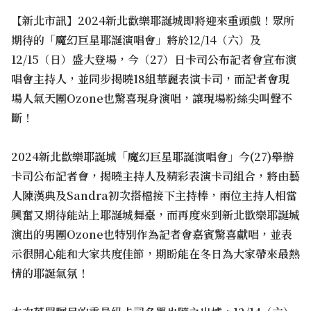
【新北市訊】2024新北歡樂耶誕城即將迎來重頭戲！眾所
期待的「魔幻巨星耶誕演唱會」將於12/14（六）及
12/15（日）盛大登場，今（27）日卡司公布記者會宣布演
唱會主持人，並同步揭曉18組華麗表演卡司，而記者會現
場人氣天團Ozone也驚喜現身演唱，讓現場粉絲尖叫聲不
斷！
2024新北歡樂耶誕城「魔幻巨星耶誕演唱會」今(27)舉辦
卡司公布記者會，揭曉主持人及精彩表演卡司組合，將由藝
人陳漢典及Sandra初次搭檔接下主持棒，兩位主持人相當
興奮又期待能站上耶誕城舞臺，而再度來到新北歡樂耶誕城
演出的男團Ozone也特別作為記者會嘉賓驚喜獻唱，並表
示很開心能和大家共度佳節，期盼能在冬日為大家帶來最熱
情的耶誕氣氛！