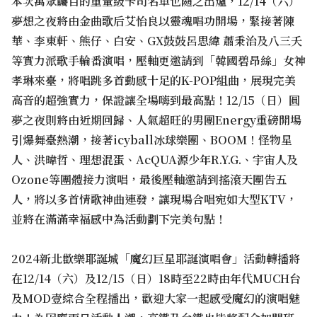
本次萬眾矚目的重量級卡司名單也隨之出爐，12/14（六）
夢想之夜將由金曲歌后艾怡良以靈魂唱功開場，緊接著陳
華、李東軒、熊仔、白安、GX鼓鼓呂思緯 蕭秉治及八三夭
等實力派歌手輪番演唱，壓軸更邀請到「韓國碧昂絲」女神
孝琳來臺，將唱跳多首動感十足的K-POP組曲，展現完美
高音的超強實力，保證讓全場嗨到最高點！12/15（日）圓
夢之夜則將由近期回歸、人氣超旺的男團Energy重磅開場
引爆舞臺熱潮，接著icyball冰球樂團、BOOM！怪物星
人、洪暐哲、理想混蛋、AcQUA源少年R.Y.G.、宇宙人及
Ozone等團體接力演唱，最後壓軸邀請到搖滾天團告五
人，將以多首情歌神曲連發，讓現場合唱宛如大型KTV，
並將在滿滿幸福感中為活動劃下完美句點！
2024新北歡樂耶誕城「魔幻巨星耶誕演唱會」活動轉播將
在12/14（六）及12/15（日）18時至22時由年代MUCH台
及MOD壹綜合全程播出，歡迎大家一起感受魔幻的演唱魅