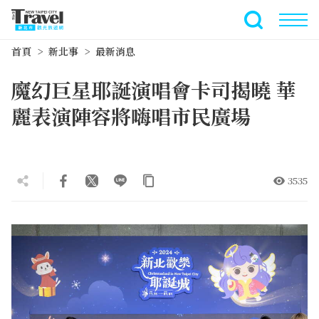
跳
到
全文檢索
主
首頁
新北事
最新消息
要
內
魔幻巨星耶誕演唱會卡司揭曉 華
容
區
麗表演陣容將嗨唱市民廣場
塊
3535