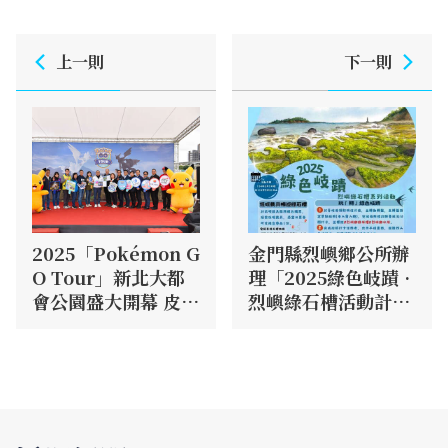
上一則
下一則
2025「Pokémon G
金門縣烈嶼鄉公所辦
O Tour」新北大都
理「2025綠色岐蹟 ·
會公園盛大開幕 皮卡
烈嶼綠石槽活動計
丘見面會 四季棲息地
畫」
登場