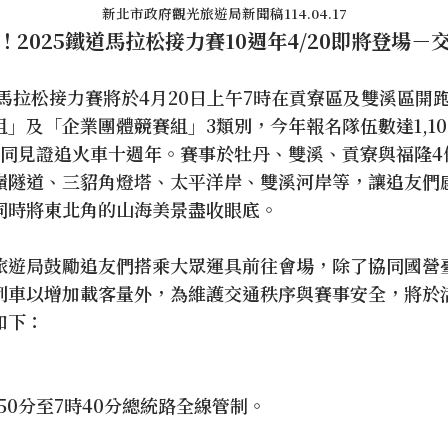
新北市政府觀光旅遊局新聞稿114.04.17
！2025鐵道馬拉松接力賽10週年4/20即將登場－
道馬拉松接力賽將於4月20日上午7時在貢寮區及雙溪區開
」及「企業團體競賽組」3類別，今年報名隊伍數達1,1
共同見證追火車十週年。賽事於牡丹、雙溪、貢寮與福隆4
嶺隧道、三貂角燈塔、太平洋岸、雙溪河岸等，讓追友們
同時將東北角的山海美景盡收眼底。
旅遊局鼓勵追友們搭乘大眾運具前往會場，除了協同國營
車以增加載客量外，為維護交通秩序與賽事安全，將於活動
如下：
時50分至7時40分總統路全線管制。