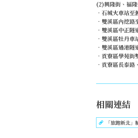
(2)興隆街、福隆
•石城火車站至舊
•雙溪區內挖路至
•雙溪區中正隧道
•雙溪區牡丹車站周
•雙溪區過港隧道旁
•貢寮區學苑街雙側
•貢寮區長泰路、
相關連結
「旅跑新北」