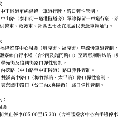
放
3:30：中正隧道單線保留一車道行駛，路口彈性管制。
3:50：中山路（泰和街－過港隧道旁）單線保留一車道行駛
僅供警車、救護車、社區巴士及在地居民緊急車輛通行。
段
1:00：福隆遊客中心周邊（興隆街、福隆街）單線慢車道管制
1:10：鹽寮線自行車道（台2丙及龍門路口）至昭惠廟牌坊路
:00：學苑街及復興街路口彈性管制。
:30：內挖路（中山路至中正隧道）路口彈性管制。
4:00：雙溪高中路口（梅竹蹊路、太平路）路口彈性管制。
:40：貢寮國中路口（台二丙x嵩陽街） 路口彈性管制。
訊：
周邊
制禁止停車(05:00至15:30)（含福隆遊客中心右手邊停