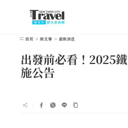
跳
到
主
要
內
容
:::
首頁
新北事
最新消息
區
塊
出發前必看！2025
施公告