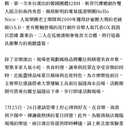
鶴、第一次來台演出的韓國團體12BH、新世代療癒創作雙
人組合的南西肯恩、風格鮮明的電氣搖滾樂團Hello
Nico、人氣樂團老王樂隊與2019年獲得評審團大獎的老破
麻O.S.D，更有壓軸登場的流行創作音樂人氣代表GX 鼓鼓
呂思緯 蕭秉治，二人在巡迴演唱會後首次合體，將打造最
具衝擊力的視聽盛宴。
除了音樂演出，現場更規劃風格品牌攤位與精選美食市集，
聚集多家人氣小吃、美食料理，讓參與民眾在享受音樂的同
時，也能盡情品味夏日風味與在地特色。為方便樂迷前往，
主辦單位建議搭乘大眾運輸工具前往福隆海水浴場，活動期
間可搭乘台鐵至福隆站下車，步行即達活動現場。
7月25日、26日邀請您帶上好心情與好友，在音樂、海浪
與夕陽中，揮灑最熱情的夏日回憶！此外，為服務無法親臨
現場的樂迷，兩日演出皆提供即時轉播，請上新北旅客臉書