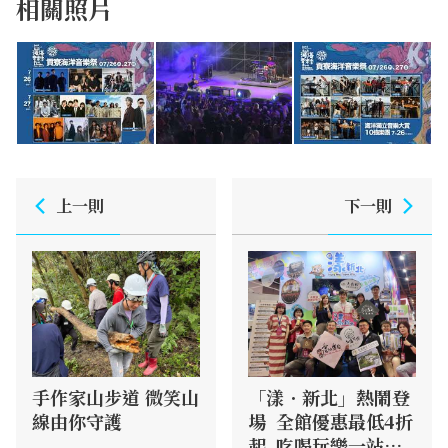
相關照片
上一則
下一則
手作家山步道 微笑山
「漾．新北」熱鬧登
線由你守護
場 全館優惠最低4折
起 吃喝玩樂一站滿