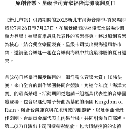
原創音樂、星級卡司齊聚福隆海灘嗨翻夏日
【新北市訊】引頸期盼的2025新北市河海音樂季-貢寮場即
將於7月26日至7月27日，在風景優美的福隆海水浴場沙灘
熱力登場！這場夏季最具代表性的音樂盛典，將以原創音樂
為核心，結合獨立樂團競賽、星級卡司演出與海邊風格市
集，邀請全台樂迷一起在音樂與海風中共度最沸騰的夏日週
末。
首(26)日將舉行備受矚目的「海洋獨立音樂大賞」10強決
賽，來自全台的創作樂團將同台競演，角逐今年度「海洋大
賞」的最高榮耀。活動期間更邀請三組極具代表性的音樂團
體登場，包含以迷幻電子舞曲為基底的雨國 Kingdom of
Rain、融合台灣龐克與在地情感的餵飽豬，以及金曲獎最
佳樂團、台語重金屬代表血肉果汁機，共同引爆首日高潮。
第二(27)日演出卡司同樣精彩絕倫，包含情緒搖滾的宋德