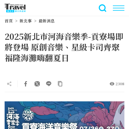
跳
到
全文檢索
主
首頁
新北事
最新消息
要
內
2025新北市河海音樂季-貢寮場即
容
區
將登場 原創音樂、星級卡司齊聚
塊
福隆海灘嗨翻夏日
2308