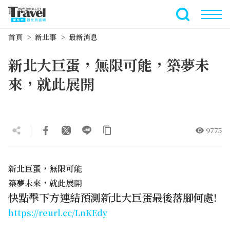
跳
到
全文檢索
主
首頁
新北事
最新消息
要
內
新北大巨蛋，無限可能，築夢未
容
區
來，就此展開
塊
9775
新北巨蛋，無限可能
築夢未來，就此展開
快點擊下方連結預測新北大巨蛋最後落腳何處!
https://reurl.cc/LnKEdy