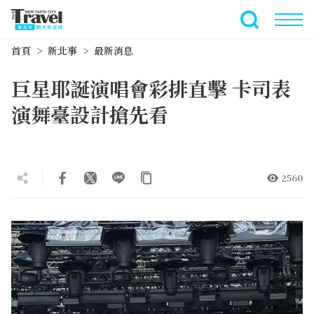
跳
到
全文檢索
主
首頁
新北事
最新消息
要
內
巨星耶誕演唱會彩排直擊 卡司表
容
區
演舞臺設計搶先看
塊
2560