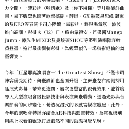
力全開，一連彩排〈輸情歌〉及〈你不用懂〉等耳熟能詳曲
目，臺下觀眾也隨著歌聲搖擺。薛恩、GX 鼓鼓呂思緯 蕭秉
治及F.F.O等表演卡司亦陸續上臺彩排，將現場氣氛一波波
推向高潮。彩排次（12）日，將由韋禮安、芒果醬Mango
Jump、麋先生MIXER及婁峻碩SHOU等堅強演唱陣容輪
番登臺，進行最後衝刺彩排，為觀眾預告一場精彩絕倫的舞
臺饗宴。
今年「巨星耶誕演唱會—The Greatest Show」不僅卡司
陣容備受期待，舞臺設計也全面升級。主舞臺左右兩側採用
延展式彩幕，帶來更遼闊、層次更豐富的視覺效果，並首度
導入大型演唱會級投影技術與表演舞臺聯動，透過光影與音
樂節奏的同步變化，營造沉浸式的多感官觀演體驗。此外，
今年的演唱會轉播亦結合AR科技與動畫特效，為電視機前
與線上收看的觀眾打造截然不同的動態視覺呈現。