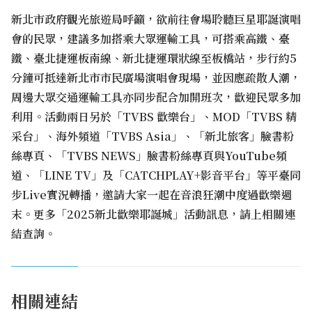
新北市政府觀光旅遊局呼籲，欲前往會場聆聽巨星耶誕演唱
會的民眾，建議多加搭乘大眾運輸工具，可搭乘高鐵、臺
鐵、臺北捷運板南線、新北捷運環狀線至板橋站，步行約5
分鐘可抵達新北市市民廣場演唱會現場，並因應疏散人潮，
周邊大眾交通運輸工具亦同步配合加開班次，歡迎民眾多加
利用。活動兩日另於「TVBS 歡樂台」、MOD「TVBS 精
采台」、海外頻道「TVBS Asia」、「新北旅客」臉書粉
絲專頁、「TVBS NEWS」臉書粉絲專頁與YouTube頻
道、「LINE TV」及「CATCHPLAY+影音平台」等平臺同
步Live實況轉播，邀請大家一起在音浪狂潮中度過歡樂週
末。更多「2025新北歡樂耶誕城」活動訊息，請上相關連
結查詢。
相關連結