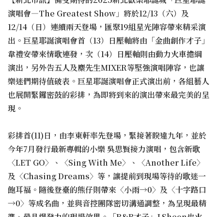
演唱會—The Greatest Show」將於12/13（六）及
12/14（日）連續兩天登場，匯聚19組星光陣容帶來精采演
出。巨星耶誕演唱會首（13）日壓軸將由「金曲創作才子」
韋禮安帶來情歌連發，次（14）日壓軸則由動力火車擔綱
演出，另外告五人及麋先生MIXER等堅強演唱陣容，也讓
樂迷們期待值破表。巨星耶誕演唱會正式演出前，各組藝人
也展開緊鑼密鼓的彩排，為即將到來的演出帶來最完美的呈
現。
彩排首(11)日，由李東軒率先登場，緊接著睽違九年，並於
今年7月發行最新專輯的小樂 吳思賢接力演唱，包含新歌
〈LET GO〉、〈Sing With Me〉、〈Another Life〉
及〈Chasing Dreams〉等，讓提前到現場等待的歌迷一
飽耳福。隨後登臺的熊仔則帶來〈小雨→0〉及〈十字路口
→0〉等成名曲，並與音控團隊密切溝通調整，為呈現最精
準、最具爆發力的現場效果。「R&B才子」J.Sheon也火