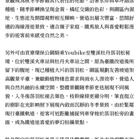
景觀成為秋冬季節最具代表性的亮點，沿著水岸與草坪錯落
種植，隨季節轉換呈現金黃、橘紅交織的色彩，與園區內濕
地、生態池及開闊視野相互輝映，營造出層次豐富、悠閒舒
適的海線漫遊景致，適合親子家庭、鐵馬旅人與喜愛輕鬆漫
步的遊客前來感受自然之美。
另外可由貢寮環保公園騎乘Youbike至雙溪牡丹落羽松秘
境，位於雙溪火車站與牡丹火車站之間，原為臺鐵改道後所
留下的腹地，現已種植大片的落羽松，園區規劃友善坡道架
高觀景平臺，兼顧動植物棲息需求與雨水入滲效率，營造人
與自然共融的永續空間。整體景觀隨季節更迭展現不同風
貌，入冬後落羽松褪去葉色，枝幹線條更顯分明，筆直挺立
的樹影在光影映照下展現內斂而沉靜的冬季景致。由於緊鄰
現行臺鐵軌道，遊客可近距離捕捉列車穿梭於落羽松旁的畫
面，成為鐵道迷喜愛的夢幻拍攝景點。