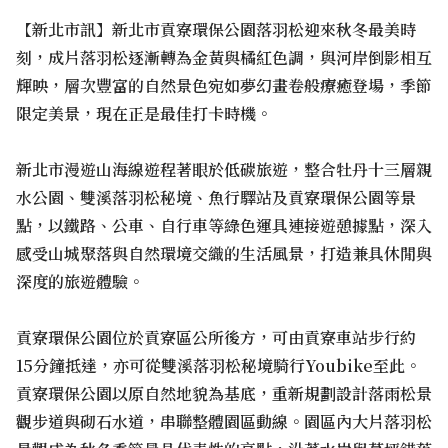
【新北市訊】新北市貢寮環保公園落羽松迎來秋冬最美時
刻，成片落羽松逐漸轉為金黃與橘紅色調，與河岸倒影相互
輝映，層次豐富的自然景色宛如夢幻畫卷般療癒登場，季節
限定美景，現在正是最佳打卡時機。
新北市漫遊山海線遊程著眼於低碳旅遊，整合牡丹十三層親
水公園、雙溪落羽松秘境、魚行驛站及貢寮環保公園等景
點，以鐵路、公車、自行車等綠色運具連接遊憩據點，深入
感受山城聚落與自然環境交織的生活風景，打造兼具休閒與
深度的旅遊體驗。
貢寮環保公園位於貢寮區公所後方，可由貢寮車站步行約
15分鐘抵達，亦可從雙溪落羽松秘境騎行Youbike至此。
貢寮環保公園以原自然地貌為基底，重新規劃設計落雨松景
觀步道與砌石水道，串聯整體園區動線。園區內大片落羽松