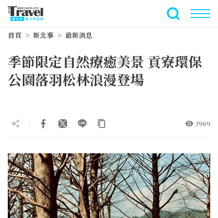
跳
到
全文檢索
主
首頁
新北事
最新消息
要
內
季節限定自然療癒美景 貢寮環保
容
區
公園落羽松林浪漫登場
塊
3969