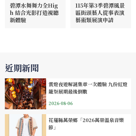
碧潭水舞舞力全Hig
115年第3季碧潭風景
h 結合光影打造視聽
區街頭藝人從事表演
新體驗
藝術類展演申請
近期新聞
賞燈夜遊解謎集章一次體驗 九份紅燈
籠祭展期最後倒數
2026-08-06
花蓮縣萬榮鄉「2026萬榮溫泉音樂
節」