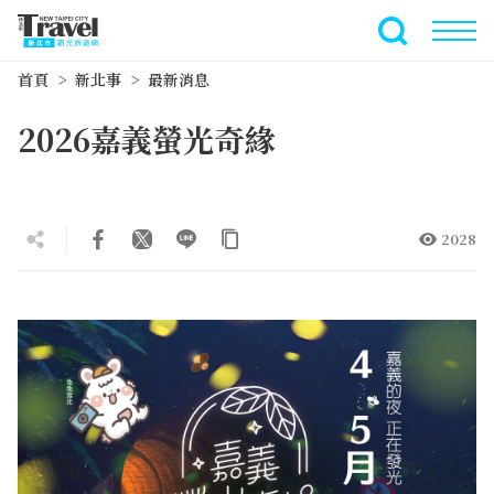
跳
到
全文檢索
主
首頁
新北事
最新消息
要
內
2026嘉義螢光奇緣
容
區
塊
2028