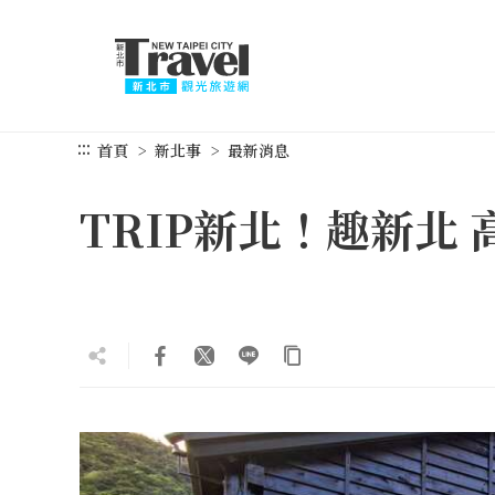
跳
到
主
要
內
容
:::
首頁
新北事
最新消息
區
塊
TRIP新北！趣新北