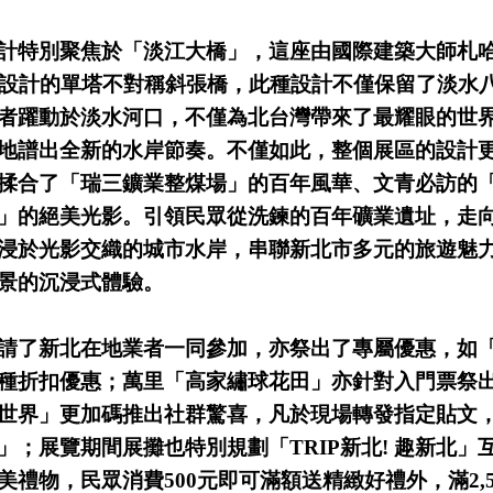
計特別聚焦於「淡江大橋」，這座由國際建築大師札哈·哈
隊操刀設計的單塔不對稱斜張橋，此種設計不僅保留了淡水
者躍動於淡水河口，不僅為北台灣帶來了最耀眼的世
地譜出全新的水岸節奏。不僅如此，整個展區的設計
揉合了「瑞三鑛業整煤場」的百年風華、文青必訪的
」的絕美光影。引領民眾從洗鍊的百年礦業遺址，走
浸於光影交織的城市水岸，串聯新北市多元的旅遊魅
入景的沉浸式體驗。
請了新北在地業者一同參加，亦祭出了專屬優惠，如
種折扣優惠；萬里「高家繡球花田」亦針對入門票祭
世界」更加碼推出社群驚喜，凡於現場轉發指定貼文
」；展覽期間展攤也特別規劃「TRIP新北! 趣新北」
美禮物，民眾消費500元即可滿額送精緻好禮外，滿2,5