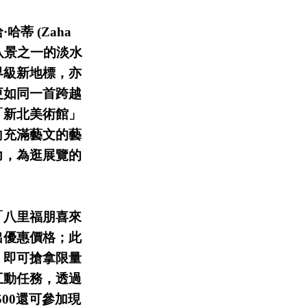
蒂 (Zaha
八景之一的淡水
界級新地標，亦
更如同一首跨越
「新北美術館」
向充滿藝文的藝
力，為逛展覽的
「八里福朋喜來
出優惠價格；此
，即可搶拿限量
互動任務，透過
00還可參加現