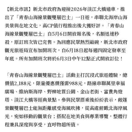
【新北市訊】新北市政府為迎接2026年淡江大橋通車，推
出了「青春山海線景觀雙層巴士」一日遊，串聯北海岸山海
美景與在地文化，高CP值行程推出後大獲好評。「青春山
海線景觀雙層巴士」自5月6日開放報名後，名額迅速秒
殺，原訂班次皆已完售。為回應民眾熱烈敲碗，新北市政府
觀光旅遊局宣布加開班次，自6月18日起每週四固定發車至
年底。所有加開班次將於6月3日中午12點正式開放訂位！
「青春山海線景觀雙層巴士」活動主打沉浸式旅遊體驗，總
價值2,188元，限量優惠價僅需988元，路線串聯萬里幸福
廣場、維納斯海岸、野柳地質公園、金山老街、富貴角燈
塔、淡江大橋等經典景點。參與民眾搭乘後紛紛表示，敞篷
景觀雙層巴士能無距離感受海風吹拂，從高處俯瞰北海岸風
光，宛如移動的觀景台；搭配在地美食與專業導覽，整體行
程兼具深度與享受，直呼物超所值。