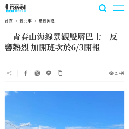
跳
到
全文檢索
主
首頁
新北事
最新消息
要
內
「青春山海線景觀雙層巴士」反
容
區
響熱烈 加開班次於6/3開報
塊
2.4萬