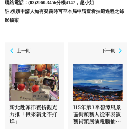
聯絡電話：(02)2960-3456分機4147，趙小姐
註:後續申請人如有疑義時可至本局申請查看抽籤過程之錄
影檔案
上一則
下一則
新北赴菲律賓拚觀光
115年第3季碧潭風景
力推「揪來新北不打
區街頭藝人從事表演
烊」
藝術類展演電腦抽籤
作業公告