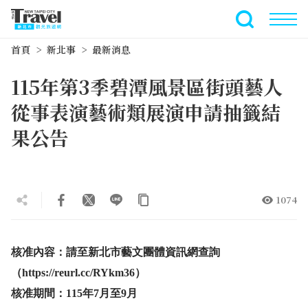
跳
到
全文檢索
主
首頁
新北事
最新消息
要
內
115年第3季碧潭風景區街頭藝人
容
區
從事表演藝術類展演申請抽籤結
塊
果公告
1074
核准內容：請至新北市藝文團體資訊網查詢
（https://reurl.cc/RYkm36）
核准期間：115年7月至9月