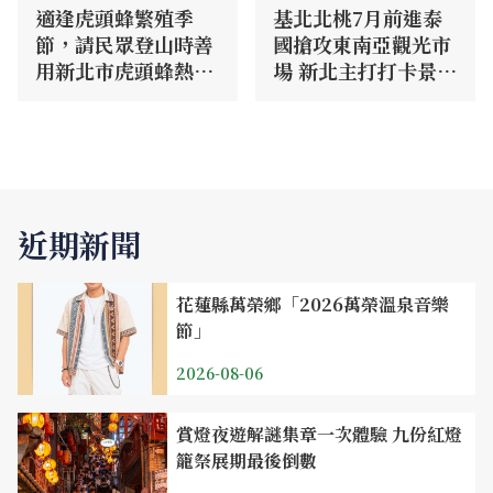
適逢虎頭蜂繁殖季
基北北桃7月前進泰
節，請民眾登山時善
國搶攻東南亞觀光市
用新北市虎頭蜂熱點
場 新北主打打卡景
網
點、美食及祈福旅遊
近期新聞
花蓮縣萬榮鄉「2026萬榮溫泉音樂
節」
2026-08-06
賞燈夜遊解謎集章一次體驗 九份紅燈
籠祭展期最後倒數