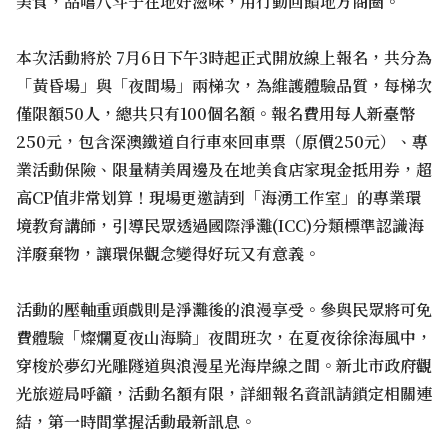
美食，品嚐八斗子在地好滋味，用行動回饋地方商圈。
本次活動將於 7月6日下午3時起正式開放線上報名，共分為
「黃昏場」與「夜間場」兩梯次，為維護體驗品質，每梯次
僅限額50人，總共只有100個名額。報名費用每人新臺幣
250元，包含深澳鐵道自行車來回車票（原價250元）、專
業活動保險、限量精美周邊及在地美食店家現金抵用券，超
高CP值非常划算！現場更邀請到「海湧工作室」的專業環
境教育講師，引導民眾透過國際淨灘(ICC)分類標準認識海
洋廢棄物，讓環保觀念變得好玩又有意義。
活動的壓軸重頭戲則是淨灘後的浪漫享受。參與民眾將可免
費體驗「燦爛夏夜山海騎」夜間班次，在夏夜徐徐海風中，
穿梭於夢幻光雕隧道與浪漫星光海岸線之間。新北市政府觀
光旅遊局呼籲，活動名額有限，詳細報名資訊請鎖定相關連
結，第一時間掌握活動最新訊息。