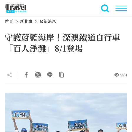
跳
到
全文檢索
主
首頁
新北事
最新消息
要
內
守護蔚藍海岸！深澳鐵道自行車
容
區
「百人淨灘」8/1登場
塊
974