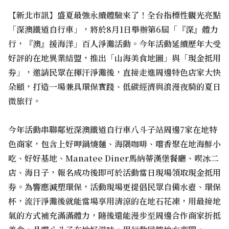
【新北市訊】盛夏最強永續體驗來了！全台指標性觀光亮點
「深澳鐵道自行車」，將於8月1日舉辦第6屆「『深』體力
行，『澳』援海洋」百人淨灘活動。今年活動延續歷年大受
好評的在地異業結盟，推出「山海美食地圖」與「現金抵用
券」，邀請民眾在揮汗淨灘後，直接走進周邊特色店家大快
朵頤，打造一場兼具環保實踐、低碳經濟與浪漫夜騎的夏日
微旅行。
今年活動串聯鄰近深澳鐵道自行車八斗子站周邊7家在地特
色商家，包含上好呷鍋燒麵、海隅咖啡、嚐香聚在地海鮮小
吃、好好基地、Manatee Diner馬納蒂漢堡餐廳、喫冰二
店、海日子，報名成功後即可於活動當日現場領取現金抵用
券。為響應減塑環保，活動現場更提倡民眾自備水壺、環保
杯，流汗淨灘後就能當場享用清涼的在地石花凍，用最接地
氣的方式補充滿滿體力，隨後還能漫步至周邊合作商家折抵