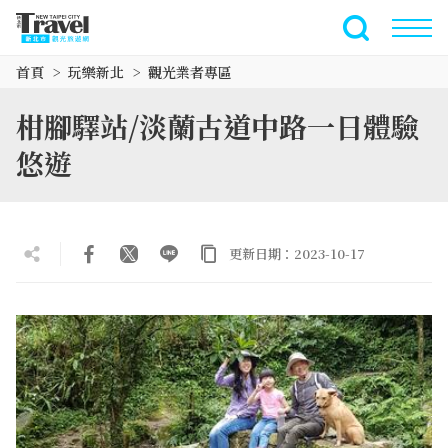
跳
到
全文檢索
主
首頁
玩樂新北
觀光業者專區
要
內
柑腳驛站/淡蘭古道中路一日體驗
容
區
悠遊
塊
更新日期：2023-10-17