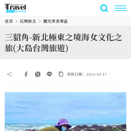
跳
到
全文檢索
主
首頁
玩樂新北
觀光業者專區
要
內
三貂角-新北極東之境海女文化之
容
區
旅(大島台灣旅遊)
塊
更新日期：2023-10-17