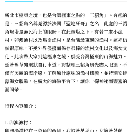
新北市極東之境，也是台灣極東之點的「三貂角」。有趣的
是，三貂角名稱竟源於法國「聖地牙哥」之名。此處的三貂
角燈塔是漁民海上的眼睛，在此燈塔之下，有著二處小漁
村，卯澳漁村以及馬崗漁村，是台灣最東邊的漁村。這裡仍
然很原味，不受外界侵擾而保存很棒的漁村文化以及海女文
化。此次帶大家到這極東之境，感受台灣極東的山海魅力。
延著舊草嶺環狀自行車道，將整理三貂角風光盡入眼簾，不
僅有美麗的海岸線，了解原汁原味的漁村樣貌，並特別安排
藻海女體驗，在廣大的海蝕平台下，讓你一探神祕而豐富的
潮間帶。
行程內容簡介：
1. 卯澳漁村：
卯澳漁港位在三貂角的西側，右抱著萊萊山，左擁著荖蘭