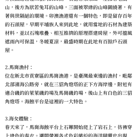
山，後方為狀若兔耳的山峰，三面被翠綠的山峰圍繞著，有
著與世隔絕的環境。卯澳漁港還有一個特色，即是留存百年
的石頭屋，早期平埔族人來到此地，就用當地的石材為建築
材料，並以石塊堆疊、相互推擠的原理搭建房屋，外可擋風
遮雨內可保溫，冬暖夏涼，最盛時期在此地有百餘戶石頭
屋。
2.馬崗漁村：
位在新北市貢寮區的馬崗漁港，是臺灣最東邊的漁村，毗鄰
北部濱海公路旁，就在三貂角燈塔的正下方海岸邊，附近有
適合磯釣的萊萊磯釣場及馬崗磯釣場，後山上有白色的三貂
角燈塔。海蝕平台是這裡的一大特色。
3.海女體驗：
春天來了，馬崗海蝕平台上石蓴開始爬上了岩石上，彷彿穿
上綠色的春衣。潮間帶裡各式色彩繽紛的海洋精靈也出現