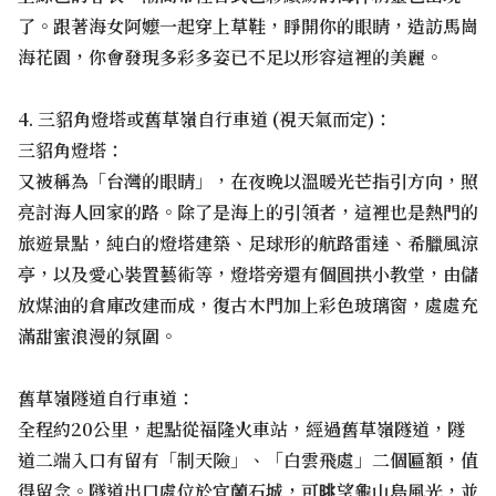
了。跟著海女阿嬤一起穿上草鞋，睜開你的眼睛，造訪馬崗
海花園，你會發現多彩多姿已不足以形容這裡的美麗。
4. 三貂角燈塔或舊草嶺自行車道 (視天氣而定)：
三貂角燈塔：
又被稱為「台灣的眼睛」，在夜晚以溫暖光芒指引方向，照
亮討海人回家的路。除了是海上的引領者，這裡也是熱門的
旅遊景點，純白的燈塔建築、足球形的航路雷達、希臘風涼
亭，以及愛心裝置藝術等，燈塔旁還有個圓拱小教堂，由儲
放煤油的倉庫改建而成，復古木門加上彩色玻璃窗，處處充
滿甜蜜浪漫的氛圍。
舊草嶺隧道自行車道：
全程約20公里，起點從福隆火車站，經過舊草嶺隧道，隧
道二端入口有留有「制天險」、「白雲飛處」二個匾額，值
得留念。隧道出口處位於宜蘭石城，可晀望龜山島風光，並