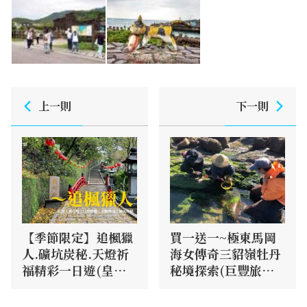
上一則
下一則
【季節限定】追楓獵
買一送一~極東馬岡
人.礦坑炭秘.天燈祈
海女傳奇三貂嶺牡丹
福精彩一日遊(皇朝
秘境探索(巨豐旅行
國際旅行社~愛玩旅
社)
遊)