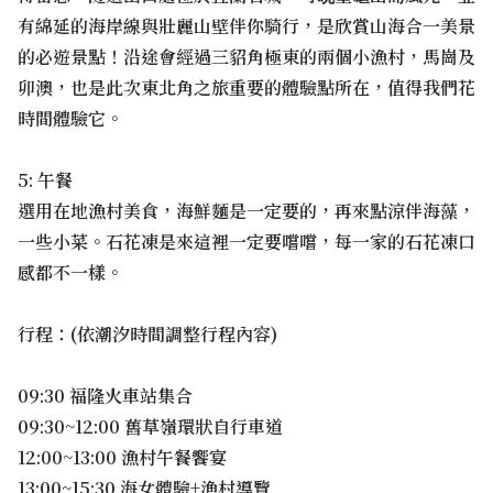
有綿延的海岸線與壯麗山壁伴你騎行，是欣賞山海合一美景
的必遊景點！沿途會經過三貂角極東的兩個小漁村，馬崗及
卯澳，也是此次東北角之旅重要的體驗點所在，值得我們花
時間體驗它。
5: 午餐
選用在地漁村美食，海鮮麵是一定要的，再來點涼伴海藻，
一些小菜。石花凍是來這裡一定要嚐嚐，每一家的石花凍口
感都不一樣。
行程：(依潮汐時間調整行程內容)
09:30 福隆火車站集合
09:30~12:00 舊草嶺環狀自行車道
12:00~13:00 漁村午餐饗宴
13:00~15:30 海女體驗+漁村導覽