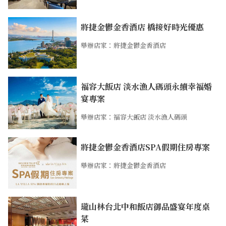
將捷金鬱金香酒店 橋接好時光優惠
舉辦店家：
將捷金鬱金香酒店
福容大飯店 淡水漁人碼頭永續幸福婚
宴專案
舉辦店家：
福容大飯店 淡水漁人碼頭
將捷金鬱金香酒店SPA假期住房專案
舉辦店家：
將捷金鬱金香酒店
瓏山林台北中和飯店御品盛宴年度桌
菜