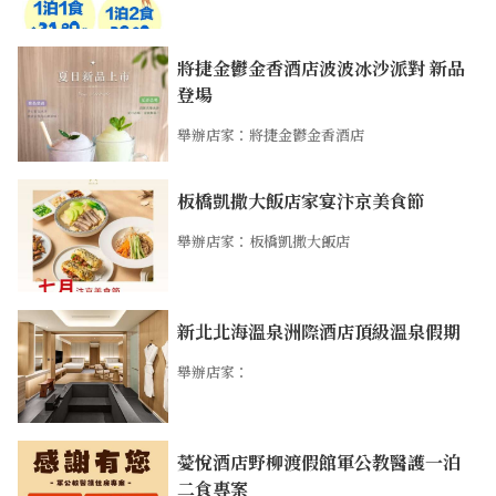
將捷金鬱金香酒店波波冰沙派對 新品
登場
舉辦店家：
將捷金鬱金香酒店
板橋凱撒大飯店家宴汴京美食節
舉辦店家：
板橋凱撒大飯店
新北北海溫泉洲際酒店頂級溫泉假期
舉辦店家：
薆悅酒店野柳渡假館軍公教醫護一泊
二食專案