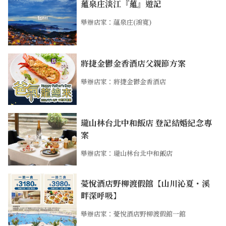
蘊泉庄淡江『蘊』遊記
舉辦店家：
蘊泉庄(鴻寬)
將捷金鬱金香酒店父親節方案
舉辦店家：
將捷金鬱金香酒店
瓏山林台北中和飯店 登記結婚紀念專
案
舉辦店家：
瓏山林台北中和飯店
薆悅酒店野柳渡假館【山川沁夏・溪
畔深呼吸】
舉辦店家：
薆悅酒店野柳渡假館一館