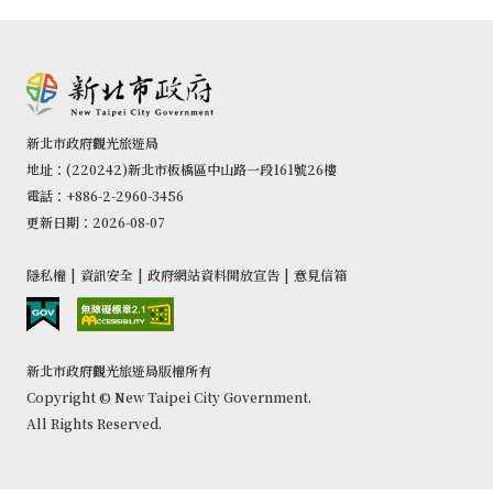
新北市政府觀光旅遊局
地址：(220242)新北市板橋區中山路一段161號26樓
電話：+886-2-2960-3456
更新日期：2026-08-07
隱私權
|
資訊安全
|
政府網站資料開放宣告
|
意見信箱
新北市政府觀光旅遊局版權所有
Copyright © New Taipei City Government.
All Rights Reserved.