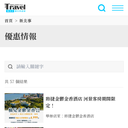
跳
到
全文檢索
主
首頁
新北事
要
內
優惠情報
容
區
塊
共 57 個結果
將捷金鬱金香酒店 河景客房期間限
定！
舉辦店家：
將捷金鬱金香酒店