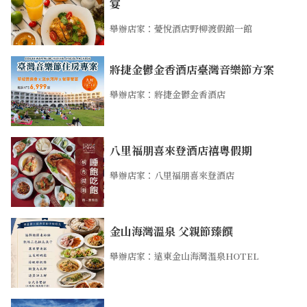
宴
舉辦店家：
薆悅酒店野柳渡假館一館
將捷金鬱金香酒店臺灣音樂節方案
舉辦店家：
將捷金鬱金香酒店
八里福朋喜來登酒店禧粵假期
舉辦店家：
八里福朋喜來登酒店
金山海灣溫泉 父親節臻饌
舉辦店家：
遠東金山海灣溫泉HOTEL