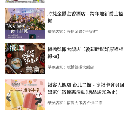
將捷金鬱金香酒店 - 跨年迎新爵士搖
擺
舉辦店家：
將捷金鬱金香酒店
板橋凱撒大飯店【敦親睦鄰好康道相
報📣】
舉辦店家：
板橋凱撒大飯店
福容大飯店 台北二館 - 享福卡會員回
娘家住宿優惠活動(贈品送完為止)
舉辦店家：
福容大飯店 台北二館