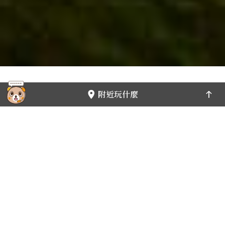
9.6萬
附近玩什麼
旅遊攻略
如何前往
當期活動
必遊景點
地方美食
伴手禮推薦
主題遊程
踩著單車、迎著微風，在三重沿著河岸一路前行，廣闊的河
濱綠地公園令人心曠神怡，花朵千姿百態迎風搖曳，鳥類於
空中翱翔彷彿張開雙翅大鳴歡迎。河道上，風帆點點，有如