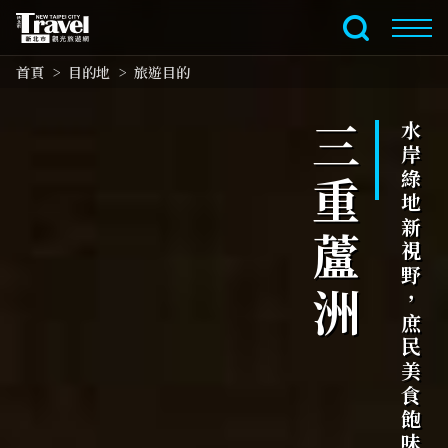
跳
到
全文檢索
主
首頁
目的地
旅遊目的
要
內
容
三重蘆洲
水岸綠地新視野，庶民美食飽味蕾
區
塊