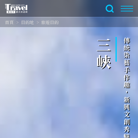
跳
到
全文檢索
主
首頁
目的地
旅遊目的
要
內
容
三峽
傳統染藝手作趣，新興文創秀魅力
區
塊