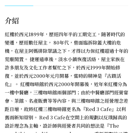
介紹
紅樓於西元1899年，歷經四年半的工期完工，隨著時代的
變遷，歷經數任屋主， 80年代，曾面臨拆除蓋大樓的危
機，在屋主阿媽排除眾議之下，才得以力保紅樓超過十年的
荒廢閒置。 捷運通車後，淡水小鎮恢復活絡，屋主家族在
許多朋友及文化工作者幫忙之下，於西元1999年開始修
復，並於西元2000年元月開幕，當時的精神是『古蹟活
化』。 紅樓咖啡館於西元2000年開幕後，近年來紅樓分為
一樓中餐廳，三樓咖啡館兩個部門；由於中餐廳部門經營宴
會、茶館、名產販賣等等內容，與三樓咖啡館之經營理念差
距日增，故將紅樓三樓咖啡館更名為『Red 3 Cafe』以利
舊雨新知辯別。 Red 3 Cafe在空間上的規劃以反璞歸真的
設計理念為主軸，設計師與經營者共同的想法是『The