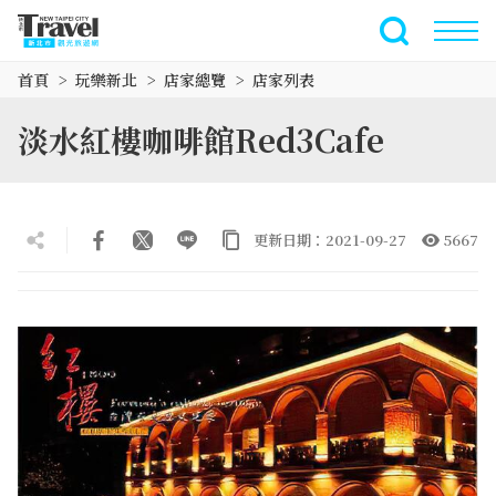
跳
到
全文檢索
主
首頁
玩樂新北
店家總覽
店家列表
要
內
淡水紅樓咖啡館Red3Cafe
容
區
塊
更新日期：2021-09-27
5667