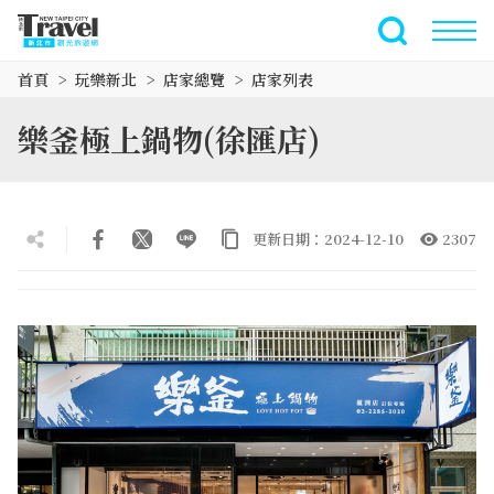
跳
到
全文檢索
主
首頁
玩樂新北
店家總覽
店家列表
要
內
樂釜極上鍋物(徐匯店)
容
區
塊
更新日期：2024-12-10
2307