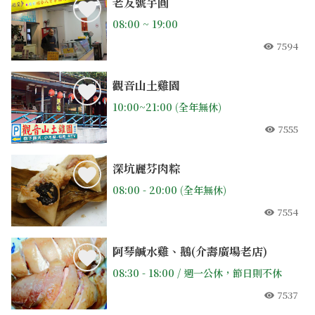
老友號芋圓
08:00 ~ 19:00
7594
人氣
觀音山土雞園
10:00~21:00 (全年無休)
7555
人氣
深坑麗芬肉粽
08:00 - 20:00 (全年無休)
7554
人氣
阿琴鹹水雞、鵝(介壽廣場老店)
08:30 - 18:00 / 週一公休，節日則不休
7537
人氣