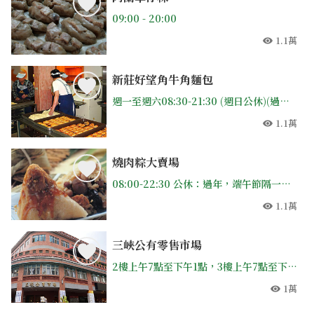
09:00 - 20:00
1.1萬
人氣
新莊好望角牛角麵包
週一至週六08:30-21:30 (週日公休)(過年初一~五休)
1.1萬
人氣
燒肉粽大賣場
08:00-22:30 公休：過年，端午節隔一天，中秋節
1.1萬
人氣
三峽公有零售市場
2樓上午7點至下午1點，3樓上午7點至下午4點，每週一休市
1萬
人氣