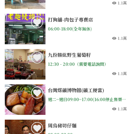
1.1萬
人氣
打狗舖-肉包子專賣店
06:00-18:00(全年無休)
1.1萬
人氣
九份勝紘野生葡萄籽
12:30 - 20:00（需要電話詢問）
1.1萬
人氣
台灣煤礦博物館(礦工便當)
週二~週日09:00~17:00(16:00停止售票) （週一公休）
1.1萬
人氣
周烏豬切仔麵