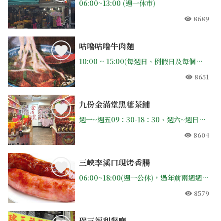
06:00~13:00 (週一休市)
8689
人氣
咕嚕咕嚕牛肉麵
10:00 ~ 15:00(每週日、例假日及每個月第2、4個週六公休)
8651
人氣
九份金滿堂黑糖茶鋪
週一~週五09：30-18：30、週六~週日09：30至19：30，全年無休
8604
人氣
三峽李溪口現烤香腸
06:00~18:00(週一公休)，過年前兩週週一不休息
8579
人氣
瑞三福利餐廳