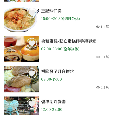
王記蝦仁羹
15:00~20:30(週日公休)
1.2萬
人氣
金蕎蛋糕-點心蛋糕伴手禮專家
07:00-23:00(全年無休)
1.1萬
人氣
福隆發記月台便當
08:00-19:00
1.1萬
人氣
碧潭湖畔餐廳
12:00-22:00