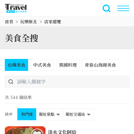
跳
到
全文檢索
主
首頁
玩樂新北
店家總覽
要
內
美食全搜
容
區
塊
台灣美食
中式美食
異國料理
青春山海線美食
共 544 個結果
排序
熱門度
鄰近景點
鄰近交通站
淡水文化阿給