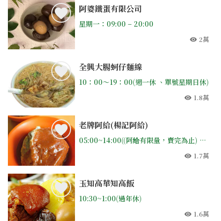
阿婆鐵蛋有限公司
星期一：09:00 – 20:00
2萬
人氣
全興大腸蚵仔麵線
10：00〜19：00(週一休 、單號星期日休)
1.8萬
人氣
老牌阿給(楊記阿給)
05:00~14:00((阿给有限量，賣完為止) 第一個和第三個星期一休息；年節除夕前一日至開市約一星期休息；端午與中秋公休
1.7萬
人氣
玉知高華知高飯
10:30~1:00(過年休)
1.6萬
人氣