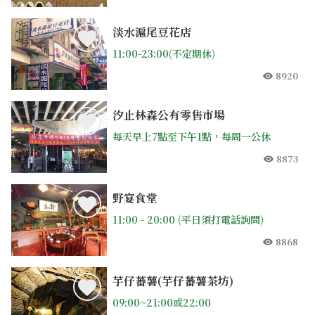
人氣
淡水滬尾豆花店
11:00-23:00(不定期休)
8920
人氣
汐止林森公有零售市場
每天早上7點至下午1點，每周一公休
8873
人氣
野宴食堂
11:00 - 20:00 (平日須打電話詢問)
8868
人氣
芋仔蕃薯(芋仔蕃薯茶坊)
09:00~21:00或22:00