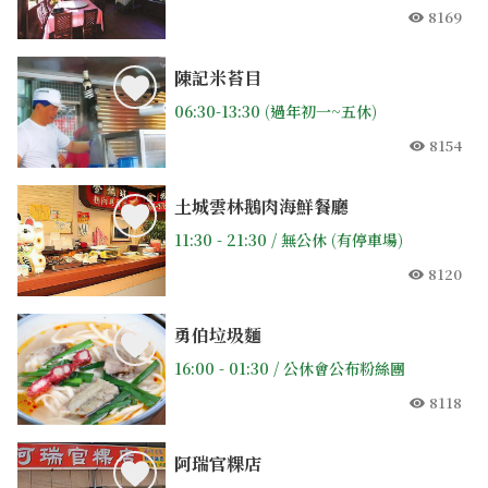
8169
人氣
陳記米苔目
06:30-13:30 (過年初一~五休)
8154
人氣
土城雲林鵝肉海鮮餐廳
11:30 - 21:30 / 無公休 (有停車場)
8120
人氣
勇伯垃圾麵
16:00 - 01:30 / 公休會公布粉絲團
8118
人氣
阿瑞官粿店