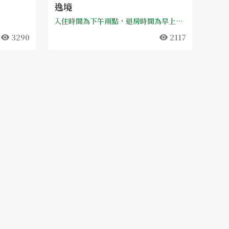
逸境
入住時間為下午兩點，退房時間為早上十一點前。 請加入官方帳號以了解更多細節 https://lin.ee/Ticktc1
3290
2117