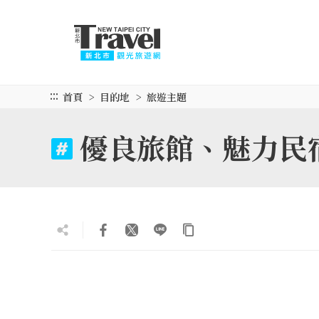
跳
到
主
要
內
容
:::
首頁
目的地
旅遊主題
區
塊
優良旅館、魅力民