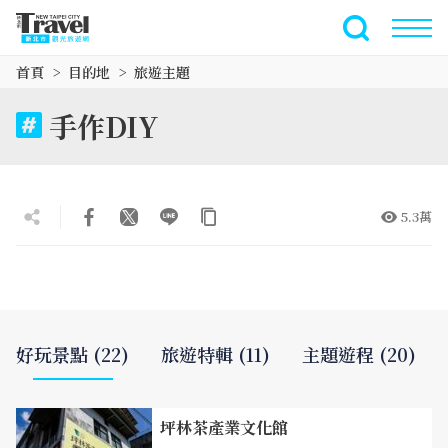
跳
到
全文檢索
主
首頁
目的地
旅遊主題
要
內
手作DIY
容
區
塊
5.3萬
好玩景點 (22)
旅遊特輯 (11)
主題遊程 (20)
坪林茶產業文化館