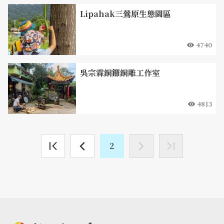
Lipahak三鶯原生態園區
4740
吳宗霖銅鑼銅雕工作室
4813
2