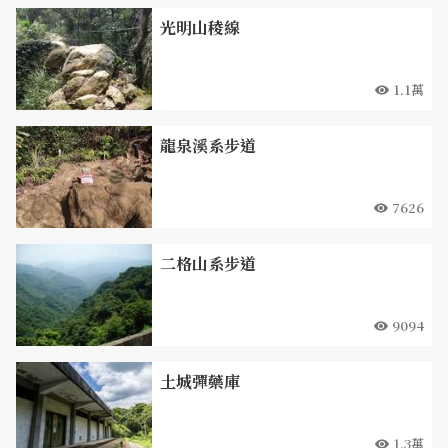
光明山稜線
1.1萬
龍泉溪系步道
7626
二格山系步道
9094
土城彈藥庫
1.3萬