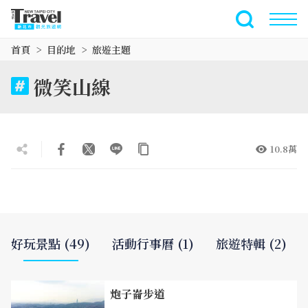
跳
到
全文檢索
主
首頁
目的地
旅遊主題
要
內
微笑山線
容
區
塊
10.8萬
好玩景點 (49)
活動行事曆 (1)
旅遊特輯 (2)
炮子崙步道