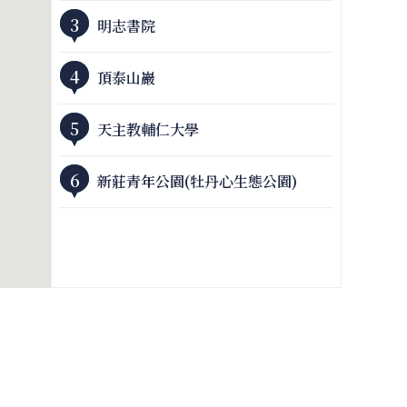
3
明志書院
4
頂泰山巖
5
天主教輔仁大學
6
新莊青年公園(牡丹心生態公園)