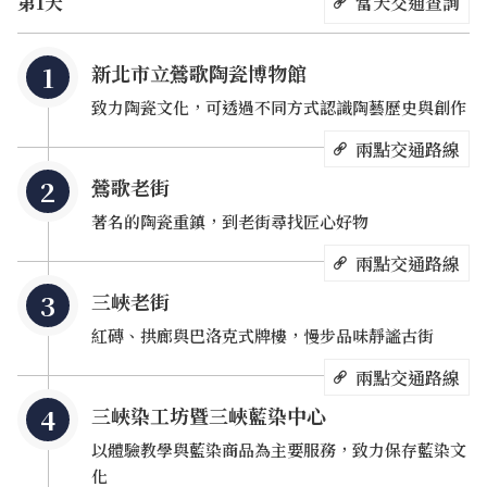
第1天
當天交通查詢
幽靜氛圍。全國首座以陶瓷為主題的博物館，為地下2層、
地上3層的清水模現代建築物，介紹臺灣200年來的燒窯文
新北市立鶯歌陶瓷博物館
化。其中，陶藝研習室裡有完整的教學設備，除了開辦專業
致力陶瓷文化，可透過不同方式認識陶藝歷史與創作
的陶藝研習課程，週二到週日每天都有四場的陶藝動手做課
程，每月或每季推出不同主題，讓遊客學陶、玩陶，輕鬆掌
兩點交通路線
握做陶的訣竅，盡情享受玩陶樂趣。
鶯歌老街
著名的陶瓷重鎮，到老街尋找匠心好物
走出主建築物，園區後方還有一座適合全家大小來此散步的
兩點交通路線
陶瓷公園，夏天開放的戲水區，則是小朋友的最愛。另外這
三峽老街
裡還有一間名為「生活好美麗」的創意藝術商店，是由陶博
館自營的文化商品概念店，店內販售由陶博館自己開發的各
紅磚、拱廊與巴洛克式牌樓，慢步品味靜謐古街
種商品。另外也開放其他創作者展售商品，特別的是，這些
兩點交通路線
商品只在陶博館裡獨家販售，絕無分號。
三峽染工坊暨三峽藍染中心
以體驗教學與藍染商品為主要服務，致力保存藍染文
【新北市立鶯歌陶瓷博物館】
化
地址：新北市鶯歌區文化路200號