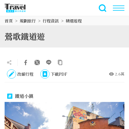
跳
到
全文檢索
主
首頁
規劃旅行
行程資訊
精選遊程
要
內
鶯歌鐵道遊
容
區
塊
改編行程
下載PDF
2.6萬
鐵道小鎮