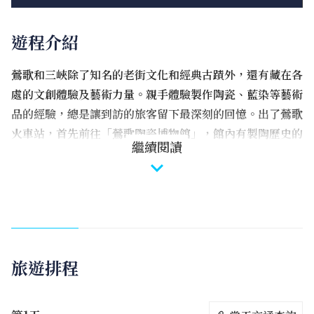
遊程介紹
鶯歌和三峽除了知名的老街文化和經典古蹟外，還有藏在各
處的文創體驗及藝術力量。親手體驗製作陶瓷、藍染等藝術
品的經驗，總是讓到訪的旅客留下最深刻的回憶。出了鶯歌
火車站，首先前往「鶯歌陶瓷博物館」，館內有製陶歷史的
繼續閱讀
介紹，還有定期展覽與特展。接著來到三峽老街，處處是美
食飄香，這兒的特色伴手禮「金牛角」，也是必嚐美食！清
水祖師廟是老街的另一亮點，此處不僅是在地人的信仰中
心，也保留了常民生活的記憶。
旅遊排程
第一站：新北市立鶯歌陶瓷博物館
陶博館座落在車水馬龍的文化路上，入口處用了一扇清水模
開孔大牆，象徵性隔絕了外界喧囂，也向路人隱約透露館內