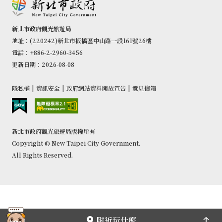
色，像以紅磚搭配陶瓷打造的「星巴克」、復古懷舊的老味
道「厚道飲食店」等，是許多父母週末帶小孩放風的熱門去
處，更別說老街上還有座光點美學館，不少人會戶外逛一逛
新北市政府觀光旅遊局
地址：(220242)新北市板橋區中山路一段161號26樓
再遁進館內吹冷氣呢！
電話：+886-2-2960-3456
更新日期：2026-08-08
【鶯歌老街】
地址：新北市鶯歌區文化路、尖山埔路
隱私權
|
資訊安全
|
政府網站資料開放宣告
|
意見信箱
電話：鶯歌區公所 02-26780202
開放時間：全年開放（依各店家營業時間為主）
交通方式：自陶瓷博物館站搭乘702、851、917、
新北市政府觀光旅遊局版權所有
981、5001號公車，至國慶街站下車後步行即可抵達。
Copyright © New Taipei City Government.
All Rights Reserved.
附近玩什麼