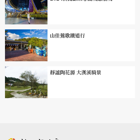
山佳鶯歌鐵道行
第二站：鶯歌老街
漫步老街，可發現陶瓷餐具專賣店、陶藝家工作室、鶯歌陶
瓷老店、陶藝家展售中心、陶藝DIY教室及工廠直營商店等
各具特色的「陶」主題店家，店內所陳列商品包括仿古瓷、
靜謐陶花源 大漢溪騎景
結晶釉、文趾陶、陶瓷茶具、陶瓷餐具、陶笛等兼具實用與
藝術價值的陶瓷產品，除了觀賞挑選自己中意的陶瓷藝術
品，更可以親自體驗捏陶樂趣。
而除了玩陶拉坯之外，鶯歌老街和周邊也有許多道地美食，
如古早味冬瓜茶、肉圓、垃圾麵等等。老街上除了許多價美
質佳的陶瓷器及精緻藝術品外，就連當地的商店也很有特