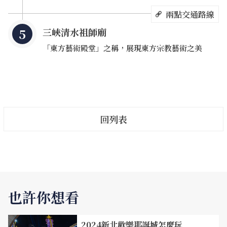
電話：02-86772727
兩點交通路線
開放時間：平日 09:30-17:00、假日 09:30-18:00（每
三峽清水祖師廟
月第一個星期一公休）
「東方藝術殿堂」之稱，展現東方宗教藝術之美
售票時間：平日 09:30-16:30、假日 09:30-17:30
入館票價每人80元
交通方式：自台鐵鶯歌站下車，轉乘公車851至陶瓷博
物館站下車步行即可抵達。
回列表
也許你想看
2024新北歡樂耶誕城怎麼玩