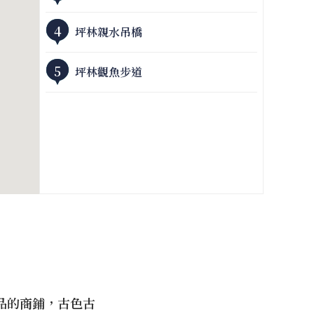
4
坪林親水吊橋
5
坪林觀魚步道
品的商鋪，古色古