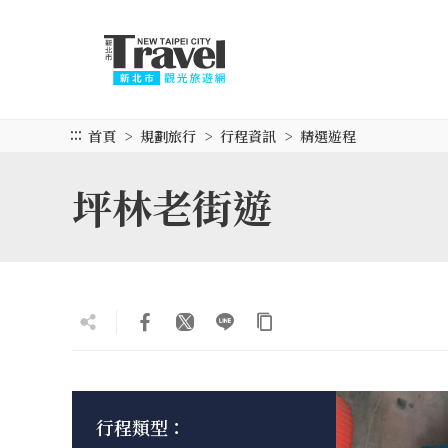
跳
到
主
要
內
容
:::
首頁
規劃旅行
行程資訊
精選遊程
區
塊
坪林老街遊
行程類型：