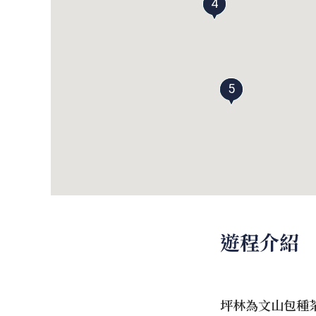
4
5
遊程介紹
坪林為文山包種