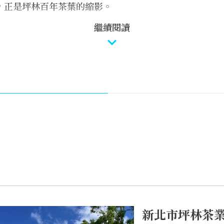
，正是坪林百年茶葉的縮影。
繼續閱讀
茶業博物館」你可以學習到很多「茶知識」，透過現場圖
場講解等，以生動活潑的形式介紹給遊客們。此外，博物
文化，值得一提的是館內還設置「體驗區」，除了可讓遊
，還能拿起來聞聞茶香，如果想要實際品嚐，也能到館內
念！
橋，橋的左右兩側有一條觀魚步道，全長約有3.9公里，
溪走的稱為「北勢溪步道」，溪中設有很多魚梯，可以讓
護魚下，北勢溪谷清澈無汙染，還經常可以看到水鳥等待
愜意！
新北市坪林茶