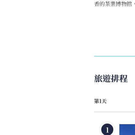
香的茶業博物館
在「新北市坪林
說、導覽人員現
喝茶器具及包裝
不同茶葉的樣貌
茶、買伴手禮留
走過坪林親水吊
旅遊排程
步道。沿著北勢
區公所積極封溪
屬於坪林的悠閒
第1天