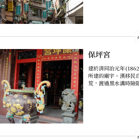
保坪宮
建於清同治元年(186
所建的廟宇。漢移民
荒，渡過黑水溝時險
謂「十去六死，三留
此在臺初期，有很多
保佑。保坪宮主祀「
帝」，鄉民大多稱為
玄天上帝是鎮守北天
塔與北極星一般，能
航行方向，信徒深信