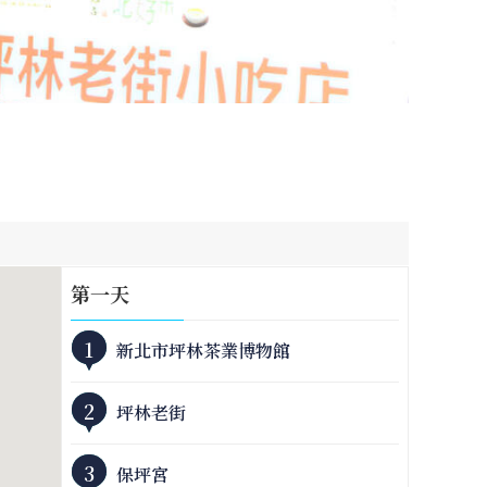
第
一
天
1
新北市坪林茶業博物館
2
坪林老街
3
保坪宮