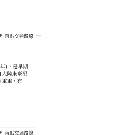
兩點交通路線
2年)，是早期
自大陸來臺墾
阻重重，有所
一回頭」，因
人需要海神的
北極玄天上
「上帝公」，
之神，就像燈
指引海上船隻
上帝公除了是
兩點交通路線