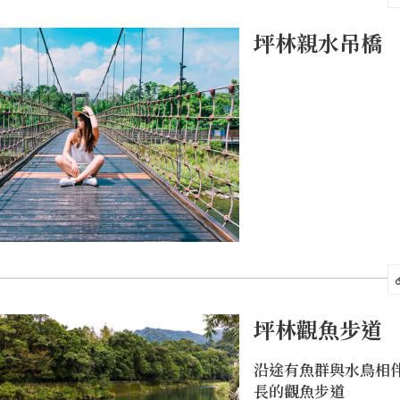
很值得信賴的海神之
的神力，並且能永遠
坪林親水吊橋
地方。保坪宮早期建
只有茅草屋頂，後來
蓋及改裝，現在是兩
有遮陽遮雨的天棚。農
天上帝的生日，是坪
的慶典日之一，農曆1
節，此處也有迎燈遊行
7日則是年尾的演戲
坪林觀魚步道
沿途有魚群與水鳥相
長的觀魚步道