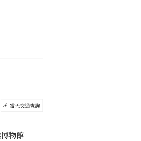
文展示、影片解
館還順帶介紹許多
客近距離細看多種
附設的茶館吃下午
是全台最長的觀魚
溪中魚群洄游，在
捕食魚兒畫面，是
當天交通查詢
業博物館