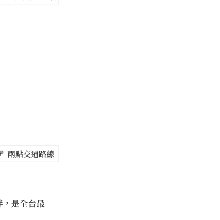
外，還有治病
保佑坪林這塊
築非常克難，
得鄉民捐錢加
層樓形式，還
曆3月3日玄
林區最為重要
月15日元宵
，農曆10月2
拜拜。
兩點交通路線
伴，是全台最