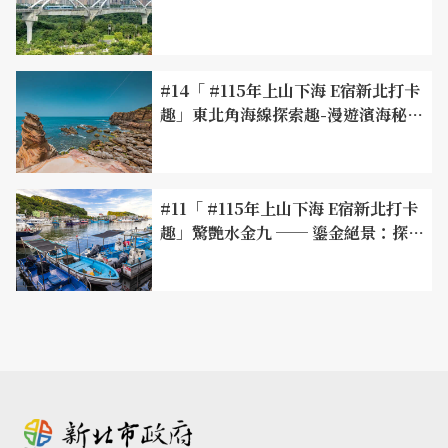
#14「 #115年上山下海 E宿新北打卡
趣」東北角海線探索趣-漫遊濱海秘
境，飽覽山海風光
#11「 #115年上山下海 E宿新北打卡
趣」驚艷水金九 ── 鎏金絕景：探尋
奇岩海岸、礦業歲月與寂寞公路的韶
光巡禮