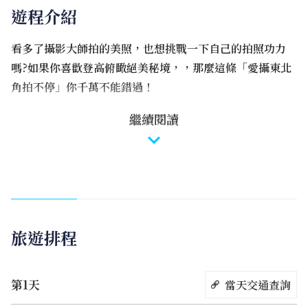
遊程介紹
看多了攝影大師拍的美照，也想挑戰一下自己的拍照功力
嗎?如果你喜歡登高俯瞰絕美秘境，，那麼這條「愛攝東北
角拍不停」你千萬不能錯過！
繼續閱讀
像是「不厭亭」在秋冬季節會金光閃閃的山頭、「陰陽海」
一半金黃一半碧藍的藍黃漸層海水奇觀，而位於國境之東可
捕捉第一道日光與銀河的首選拍攝地「三貂角燈塔」，擁有
極為遼闊的視野，不僅能夠俯瞰馬崗漁港、萊萊地質景觀，
天氣好時則可遠眺龜山島，將東北角的美景一覽無遺。
旅遊排程
喜歡攝影的攝手們，我們一起扛著相機出發吧！！
第1天
當天交通查詢