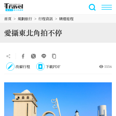
跳
到
全文檢索
主
首頁
規劃旅行
行程資訊
精選遊程
要
內
愛攝東北角拍不停
容
區
塊
改編行程
下載PDF
5556