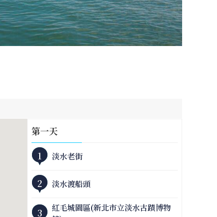
第
一
天
1
淡水老街
2
淡水渡船頭
紅毛城園區(新北市立淡水古蹟博物
3