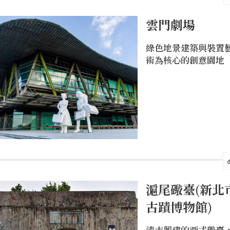
雲門劇場
綠色地景建築與裝置
術為核心的創意園地
滬尾礮臺(新北
古蹟博物館)
清末興建的西式礮臺