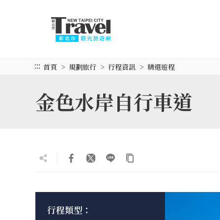
跳
到
主
要
內
容
:::
首頁
規劃旅行
行程資訊
精選遊程
區
塊
金色水岸自行車道
行程類型：