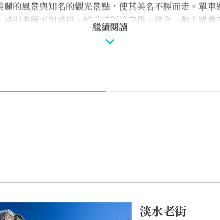
美麗的風景與知名的觀光景點，使其美名不脛而走。單車
，路況多屬平坦路段、騎乘時舒適度佳，適合一般大眾攜
繼續閱讀
路段樹蔭與遮蔽物較少，提醒單車遊客一定要做好防曬的準
林站都開放非摺疊式自行車進出，自己帶單車的遊客記得從
遊淡水老街、淡水渡船頭、紅毛城園區(新北市立淡水古蹟
新北市立淡水古蹟博物館)、淡水漁人碼頭等景點，品嘗特
夕陽西下前往淡水漁人碼頭看夕陽，享受完美的一天。
淡水老街