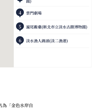
館)
4
雲門劇場
5
滬尾礮臺(新北市立淡水古蹟博物館)
6
淡水漁人碼頭(淡二漁港)
名為「金色水岸自