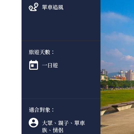
單車追風
旅遊天數：
一日遊
適合對象：
大眾、親子、單車
族、情侶