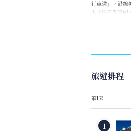
行車道」，沿線
人文與自然景觀
紓解壓力，部分
竹圍站 、紅樹
入喔。
輕騎淡水可以順
場、滬尾礮臺(
悠久的古蹟，在
旅遊排程
第1天