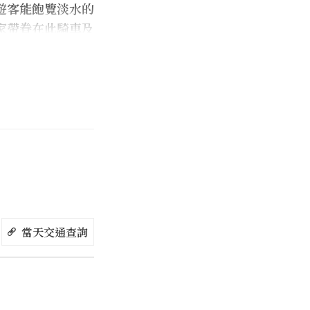
遊客能飽覽淡水的
家帶眷在此騎車及
備。關渡站 、
這幾個捷運站出
博物館)、雲門劇
色小吃與拜訪歷史
當天交通查詢