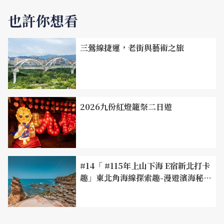
時，不妨也享受海風，親近這些難得的天然地質景觀。
也許你想看
三鶯線捷運，老街與藝術之旅
2026九份紅燈籠祭二日遊
#14「 #115年上山下海 E宿新北打卡
▲ 淡水老街入口，一路上美食飄香，人潮洶湧。
趣」東北角海線探索趣-漫遊濱海秘
境，飽覽山海風光
大啖銅板美食 走訪古蹟廟宇福佑宮
運動後的飢餓，就由淡水老街上的美食來填補。提到淡水必