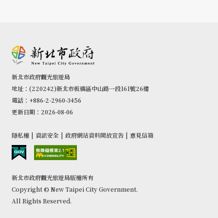
吃，不得不提美食三寶「魚丸、阿給、鐵蛋」，一碗熱氣蒸
騰的魚丸湯充滿樸實的漁村滋味，搭配淋上甜辣醬的阿給，
一口咬下，滿是浸泡了鹹香滷汁的冬粉，最後再買包鐵蛋當
零食，作為旅程的補給。
在尋覓美食的過程中，定會經過中正路老街的「福佑宮」，
新北市政府觀光旅遊局
熙來攘往的街道上出現寺廟與商家相毗鄰，幾乎能算是臺灣
地址：(220242)新北市板橋區中山路一段161號26樓
獨特的街頭風景，甚至可以從常民日子裡，探出宗教與生活
電話：+886-2-2960-3456
融合的點滴。《大尾鱸鰻2》在福佑宮拍攝當日，即是呈現
更新日期：2026-08-06
了娜娜與小辣姊妹倆學習扛轎等宗教祭儀的片段，吸引大批
民眾圍觀。
隱私權
|
資訊安全
|
政府網站資料開放宣告
|
意見信箱
新北市政府觀光旅遊局版權所有
Copyright © New Taipei City Government.
All Rights Reserved.