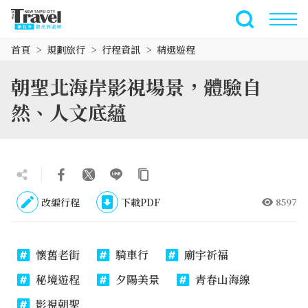
跳
到
全文檢索
主
首頁
規劃旅行
行程資訊
精選遊程
要
內
朝聖北海岸影視場景，體驗自
容
區
然、人文底蘊
塊
改編行程
下載PDF
8597
懷舊老街
騎車行
廟宇祈福
秘境遊程
夕陽美景
青春山海線
影視朝聖