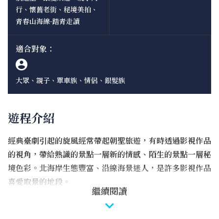
行、懷舊老街、秘境美拍、
青春山海線-踏青走讀
適合對象：
大眾、親子、單車族、情侶、銀髮族
遊程介紹
經典臺劇引起的旋風經常帶起朝聖旅遊，有時透過影視作品
的視角，帶給熟識的景點一層新的情感、陌生的景點一層秘
境色彩。北海岸生態豐富、沿線海景迷人，是許多影視作品
喜愛取景的地段。
繼續閱讀
早晨抵達麟山鼻木棧道來場單車遊，彷彿在《不能說的．秘