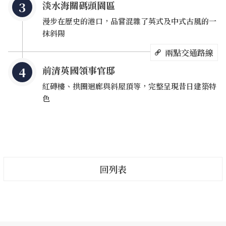
淡水海關碼頭園區
漫步在歷史的港口，品嘗混雜了英式及中式古風的一
▲ 麟山鼻木棧道僅600公尺，適合漫步、騎單車，欣賞海濱風景。
抹斜陽
兩點交通路線
木棧道單車遊 觀賞天然地形景觀
前清英國領事官邸
2007年周杰倫自導自演的音樂奇幻愛情電影《不能說的．
紅磚樓、拱圈迴廊與斜屋頂等，完整呈現昔日建築特
秘密》席捲全臺，劇中葉湘倫騎著單車載路小雨返家、兩人
色
天南地北談天的浪漫片段，便是取景於麟山鼻木棧道。
僅600公尺的麟山鼻木棧道屬「麟山鼻遊憩區」一環，位於
三芝區與石門區交界，除了海濱風景，別忘了一睹風稜石地
形景觀與豐富的潮間帶生態。麟山鼻的安山岩在東北季風長
回列表
年夾帶細沙的吹拂下，逐漸形成風蝕的多面稜角，因而被稱
為「風稜石」。遍布的安山岩也是藻類附著的極佳位置，隨
著新舊更替，岩石表面因藻類鈣化留下石灰質，層層堆積進
而成為藻礁。在麟山鼻木棧道上騎著單車朝聖電影取景處