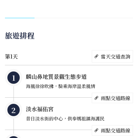
密》電影中，與葉湘倫、陸小雨共乘的單車擦肩，中午前往
淡水老街覓食，順道參訪中正路上的福佑宮，好似能看見
《大尾鱸鰻2》廟會表演的熱鬧景況，午後參與紅毛城的專
人導覽，朱紅色外牆充滿異國風情，近年來諸多熱門電視劇
旅遊排程
如《斯卡羅》、《茶金》都在東側的前清英國領事官邸取
景。黃昏時分，來到鄰近的海關碼頭迎夕陽，此處也是音樂
電影《52赫茲我愛你》營造歐洲風格花市的地點。
第1天
當天交通查詢
麟山鼻地質景觀生態步道
海風徐徐吹拂，騎乘海岸溫柔風情
兩點交通路線
淡水福佑宮
昔日淡水街的中心，供奉媽祖鎮海護民
兩點交通路線