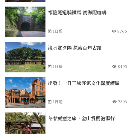
福隆隧道騎鐵馬 賞海配咖啡
1日遊
8766
淡水賞夕陽 探索百年古蹟
1日遊
8495
出發！一日三峽客家文化深度體驗
1日遊
7393
冬春療癒之旅，金山賞櫻泡湯行