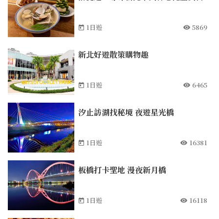
1日遊
5869
新北好遊散策購物趣
1日遊
6465
汐止訪湖找秘境 夜遊星光橋
1日遊
16381
板橋打卡聖地 漫夜新月橋
1日遊
16118