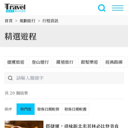
跳
到
全文檢索
主
首頁
規劃旅行
行程資訊
要
內
精選遊程
容
區
塊
捷運旅遊
登山健行
鐵道旅行
銀髮樂遊
經典路線
共 20 個結果
排序
熱門度
發佈日期較新
發佈日期較舊
搭捷運，尋味新北米其林必比登美食