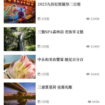
2025九份紅燈籠祭二日遊
2日遊
11908
三鶯SPA森林浴 老街享文藝
1日遊
11409
中永和美食饗宴 飽足百分百
1日遊
10441
三重賞夏荷 夜幕光雕
1日遊
9106