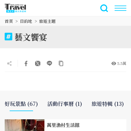
跳
到
全文檢索
主
首頁
目的地
旅遊主題
要
內
藝文饗宴
容
區
塊
5.5萬
好玩景點 (67)
活動行事曆 (1)
旅遊特輯 (13)
萬里漁村生活館