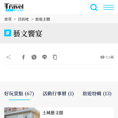
跳
到
全文檢索
主
首頁
目的地
旅遊主題
要
內
藝文饗宴
容
區
塊
5.5萬
好玩景點 (67)
活動行事曆 (1)
旅遊特輯 (13)
土城藝文館