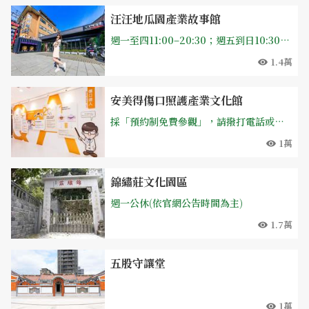
汪汪地瓜園產業故事館
週一至四11:00–20:30；週五到日10:30–21:30
1.4萬
安美得傷口照護產業文化館
採「預約制免費參觀」，請撥打電話或至官網下載參訪表單
1萬
錦繡莊文化園區
週一公休(依官網公告時間為主)
1.7萬
五股守讓堂
1萬