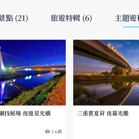
點 (21)
旅遊特輯 (6)
主題遊程
湖找秘境 夜遊星光橋
三重賞夏荷 夜幕光雕
1.6萬