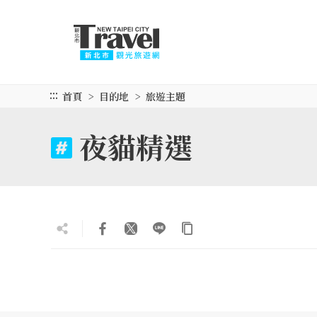
跳
到
主
要
內
容
:::
首頁
目的地
旅遊主題
區
塊
夜貓精選