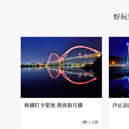
好玩景
板橋打卡聖地 漫夜新月橋
汐止訪
1.6萬