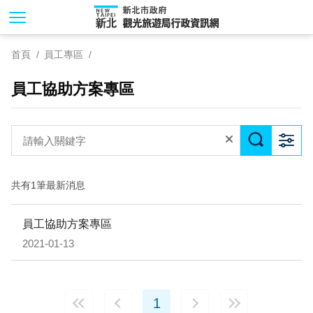
跳
到
主
首頁
員工專區
要
內
員工協助方案專區
容
區
塊
共有1筆最新消息
員工協助方案專區
2021-01-13
1