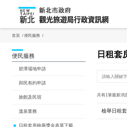
跳
到
主
要
內
首頁
便民服務
容
區
塊
日租套
:::
:::
便民服務
碧潭場地申請
與民有約申請
共有1筆最新消
旅館及民宿
檢舉日租套
溫泉業務
日租套房檢舉獎金表單下載