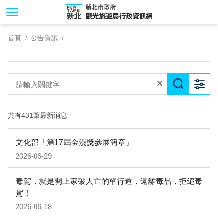
跳
到
主
首頁
公告資訊
要
內
容
區
塊
共有431筆最新消息
文化部「第17屆金漫獎參展簡章」
2026-06-29
毒駕，就是開上家破人亡的單行道，遠離毒品，拒絕毒
駕！
2026-06-18