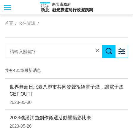
跳
到
主
首頁
公告資訊
要
內
容
區
塊
共有431筆最新消息
世界無菸日北臺八縣市共同發聲拒絕電子煙，讓電子煙
GET OUT!
2023-05-30
2023礁溪詞曲創作徵選活動暨攝影比賽
2023-05-26