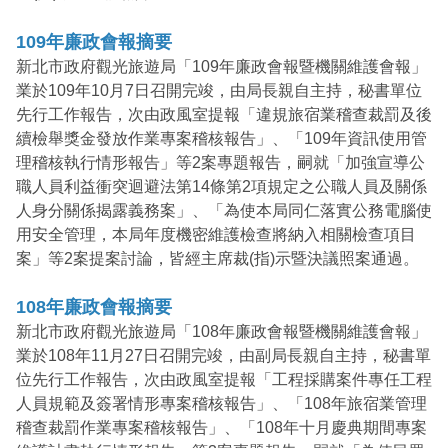
109年廉政會報摘要
新北市政府觀光旅遊局「109年廉政會報暨機關維護會報」
業於109年10月7日召開完竣，由局長親自主持，秘書單位
先行工作報告，次由政風室提報「違規旅宿業稽查裁罰及後
續檢舉獎金發放作業專案稽核報告」、「109年資訊使用管
理稽核執行情形報告」等2案專題報告，嗣就「加強宣導公
職人員利益衝突迴避法第14條第2項規定之公職人員及關係
人身分關係揭露義務案」、「為使本局同仁落實公務電腦使
用安全管理，本局年度機密維護檢查將納入相關檢查項目
案」等2案提案討論，皆經主席裁(指)示暨決議照案通過。
108年廉政會報摘要
新北市政府觀光旅遊局「108年廉政會報暨機關維護會報」
業於108年11月27日召開完竣，由副局長親自主持，秘書單
位先行工作報告，次由政風室提報「工程採購案件專任工程
人員規範及簽署情形專案稽核報告」、「108年旅宿業管理
稽查裁罰作業專案稽核報告」、「108年十月慶典期間專案