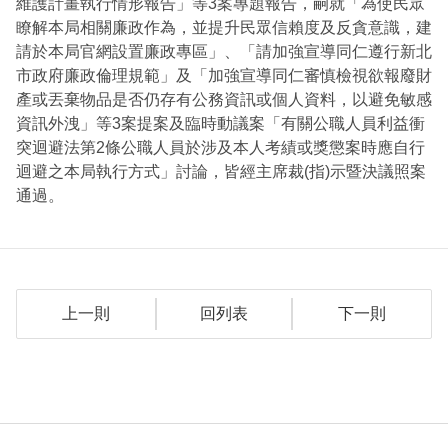
維護計畫執行情形報告」等3案專題報告，嗣就「為使民眾
瞭解本局相關廉政作為，並提升民眾信賴度及反貪意識，建
請於本局官網設置廉政專區」、「請加強宣導同仁遵行新北
市政府廉政倫理規範」及「加強宣導同仁審慎檢視欲報廢財
產或丟棄物品是否仍存有公務資訊或個人資料，以避免敏感
資訊外洩」等3案提案及臨時動議案「有關公職人員利益衝
突迴避法第2條公職人員於涉及本人考績或獎懲案時應自行
迴避之本局執行方式」討論，皆經主席裁(指)示暨決議照案
通過。
上一則
回列表
下一則