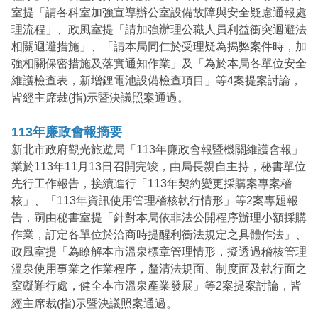
室提「請各科室加強宣導辦公室設備故障與安全疑慮通報處
理流程」、政風室提「請加強辦理公職人員利益衝突迴避法
相關迴避措施」、「請本局同仁於受理疑為揭弊案件時，加
強相關保密措施及落實通知作業」及「為於本局各單位安全
維護檢查表，新增鋰電池設備檢查項目」等4案提案討論，
皆經主席裁(指)示暨決議照案通過。
113年廉政會報摘要
新北市政府觀光旅遊局「113年廉政會報暨機關維護會報」
業於113年11月13日召開完竣，由局長親自主持，秘書單位
先行工作報告，接續進行「113年契約變更採購案專案稽
核」、「113年資訊使用管理稽核執行情形」等2案專題報
告，嗣由秘書室提「針對本局依非法公開程序辦理小額採購
作業，訂定各單位於洽商時提醒利衝法規定之具體作法」、
政風室提「為瞭解本市溫泉標章管理情形，擬透過稽核管理
溫泉使用事業之作業程序，釐清法規面、制度面及執行面之
窒礙難行處，健全本市溫泉產業發展」等2案提案討論，皆
經主席裁(指)示暨決議照案通過。