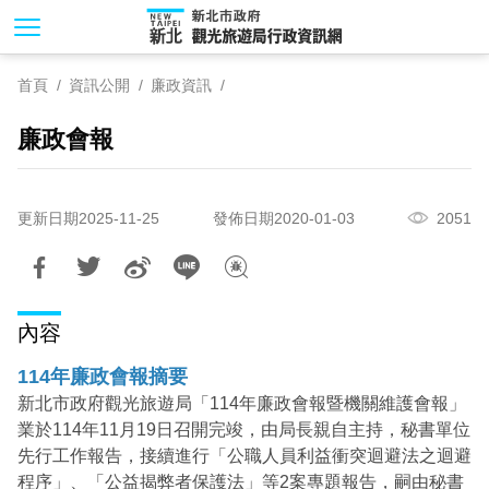
跳
到
主
首頁
資訊公開
廉政資訊
要
內
廉政會報
容
區
塊
更新日期2025-11-25
發佈日期2020-01-03
2051
內容
114年廉政會報摘要
新北市政府觀光旅遊局「114年廉政會報暨機關維護會報」
業於114年11月19日召開完竣，由局長親自主持，秘書單位
先行工作報告，接續進行「公職人員利益衝突迴避法之迴避
程序」、「公益揭弊者保護法」等2案專題報告，嗣由秘書