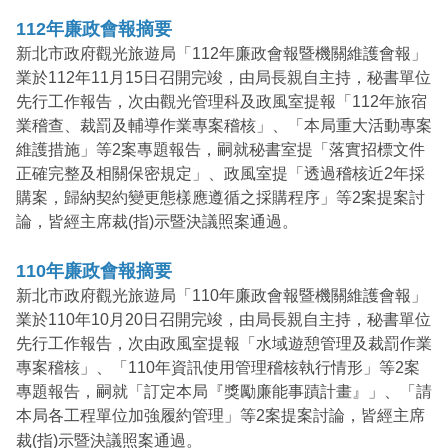
112年廉政會報摘要
新北市政府觀光旅遊局「112年廉政會報暨機關維護會報」
業於112年11月15日召開完竣，由局長親自主持，秘書單位
先行工作報告，次由觀光管理科及政風室提報「112年旅宿
業稽查、裁罰及輔導作業專案稽核」、「本局重大活動專案
維護措施」等2案專題報告，嗣就秘書室提「落實招標文件
正確完整及相關保密規定」、政風室提「透過稽核近2年採
購案，歸納契約變更態樣應遵循之採購程序」等2案提案討
論，皆經主席裁(指)示暨決議照案通過。
110年廉政會報摘要
新北市政府觀光旅遊局「110年廉政會報暨機關維護會報」
業於110年10月20日召開完竣，由局長親自主持，秘書單位
先行工作報告，次由政風室提報「水域遊憩管理及裁罰作業
專案稽核」、「110年資訊使用管理稽核執行情形」等2案
專題報告，嗣就「訂定本局『獎勵廉能事蹟計畫』」、「請
本局各工程單位加強履約管理」等2案提案討論，皆經主席
裁(指)示暨決議照案通過。