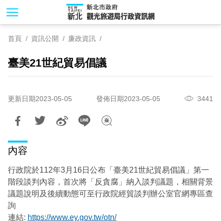
跳
到
主
首頁
資訊公開
廉政資訊
要
內
臺美21世紀貿易倡議
容
區
塊
更新日期2023-05-05
發佈日期2023-05-05
3441
內容
行政院於112年3月16日公布「臺美21世紀貿易倡議」第一
階段談判內容，首次將「反貪腐」納入談判議題，相關背景
議題說明及後續動態可至行政院經貿談判辦公室官網專區查
詢
連結:
https://www.ey.gov.tw/otn/